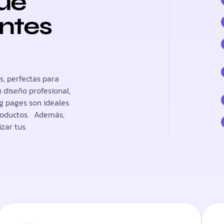
ue
antes
s, perfectas para
n diseño profesional,
g pages son ideales
roductos. Además,
izar tus